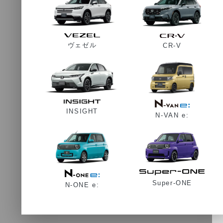
ヴェゼル
CR-V
INSIGHT
N-VAN e:
Super-ONE
N-ONE e: