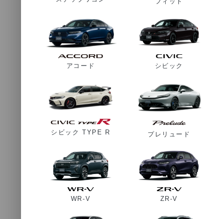
フィット
アコード
シビック
シビック TYPE R
プレリュード
WR-V
ZR-V