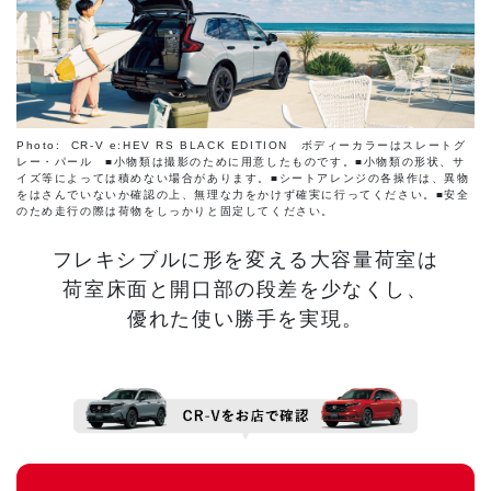
Photo: CR-V e:HEV RS BLACK EDITION ボディーカラーはスレートグ
レー・パール ■小物類は撮影のために用意したものです。■小物類の形状、サ
イズ等によっては積めない場合があります。■シートアレンジの各操作は、異物
をはさんでいないか確認の上、無理な力をかけず確実に行ってください。■安全
のため走行の際は荷物をしっかりと固定してください。
フレキシブルに形を変える大容量荷室は
荷室床面と開口部の段差を少なくし、
優れた使い勝手を実現。